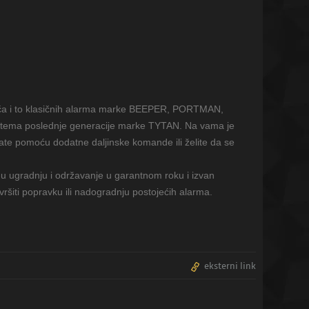
ača i to klasičnih alarma marke BEEPER, PORTMAN,
stema poslednje generacije marke TYTAN. Na vama je
jate pomoću dodatne daljinske komande ili želite da se
u ugradnju i održavanje u garantnom roku i izvan
šiti popravku ili nadogradnju postojećih alarma.
eksterni link