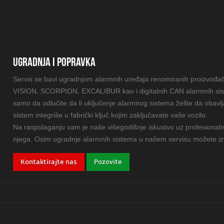
UGRADNJA I POPRAVKA
Servis se bavi ugradnjom alarmnih uređaja renomiranih proizvođ
VISION, SCORPION, EXCALIBUR kao i digitalnih CAN alarmnih si
samo da odlučite da li uključenje alarmnog sistema želite da obavl
sistem integriše u fabrički ključ kojim zaključavate vaše vozilo.
Na raspolaganju vam je naše višegodišnje iskustvo uz profesionaln
njega. Osim ugradnje alarmnih sistema u našem servisu možete izvr
Kontaktirajte nas
Pozovite