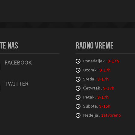
TE NAS
RADNO VREME
Ponedeljak :
9-17h
FACEBOOK
Utorak :
9-17h
Sreda :
9-17h
TWITTER
Četvrtak :
9-17h
Petak :
9-17h
Subota:
9-15h
Nedelja :
zatvoreno