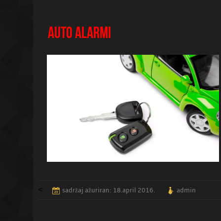
AUTO ALARMI
<
sadržaj ažuriran: 18.april 2016.
admin