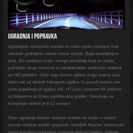
UGRADNJA I POPRAVKA
Ugradnjom xenonskih svetala na vaše vozilo značajno ćete
olakšati i poboljšati uslove noćne vožnje. Bolja osvetljenjost
puta, širi svetlosni snop i mnogo prirodnija boja uz manju
potrošnju struje osnovne su karakteristike svetlosnih sistema
sa HID efektom. Osim toga Xenon sijalice imaju znatno duži
radni vek od običnih halogenih sijalica. U ponudi imamo sve
vrste pojedinačnih sijalica (H1, H7) kao i bixenon H4 sisteme
sa balastima sa ili bez poništavača greške. Garancija na
kompletan sistem je 6-12 meseci.
Osim ugradnje ksenon sistema svetala na vozilo u našem
servisu možete izvršiti i popravku fabričkih Ksenon sistema pri
čemu koristimo originalne rezervne delove (sijalice, balaste,