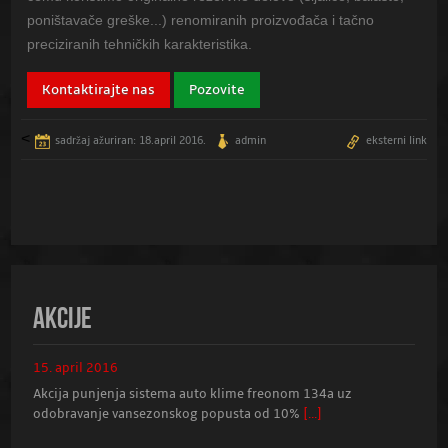
poništavače greške...) renomiranih proizvođača i tačno
preciziranih tehničkih karakteristika.
Kontaktirajte nas
Pozovite
<
sadržaj ažuriran: 18.april 2016.
admin
eksterni link
AKCIJE
15. april 2016
Akcija punjenja sistema auto klime freonom 134a uz
odobravanje vansezonskog popusta od 10%
[...]