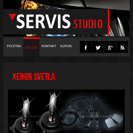
POCETNA
KONTAKT
KUPON
USLUGE
XENON SVETLA